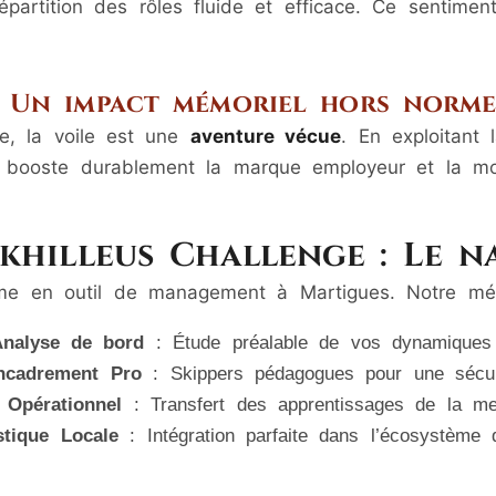
épartition des rôles fluide et efficace. Ce sentime
Un impact mémoriel hors norm
e, la voile est une
aventure vécue
. En exploitant 
ui booste durablement la marque employeur et la mo
Akhilleus Challenge : Le n
me en outil de management à Martigues. Notre méth
Analyse de bord
: Étude préalable de vos dynamiques 
ncadrement Pro
: Skippers pédagogues pour une sécuri
 Opérationnel
: Transfert des apprentissages de la mer
stique Locale
: Intégration parfaite dans l’écosystème 