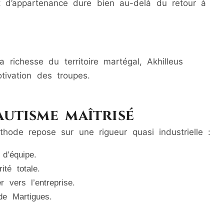
nt d’appartenance dure bien au-delà du retour à
e
la richesse du territoire martégal, Akhilleus
tivation des troupes.
autisme maîtrisé
ode repose sur une rigueur quasi industrielle :
d’équipe.
té totale.
 vers l’entreprise.
de Martigues.