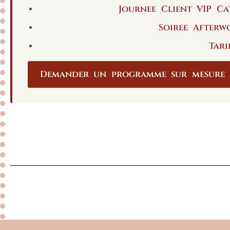
Journee Client VIP C
Soiree Afterw
Tari
Demander un programme sur mesure