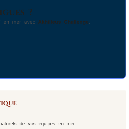
igues ?
tif en mer avec
Akhilleus Challenge
.
ique
aturels de vos equipes en mer