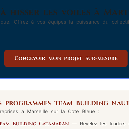
à hisser les voiles à Mart
ique. Offrez à vos équipes la puissance du collec
Concevoir mon projet sur-mesure
s programmes team building naut
eprises a Marseille sur la Cote Bleue :
Team Building Catamaran
— Revelez les leaders n